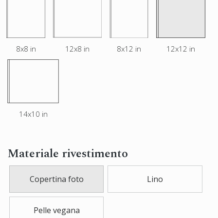
8x8 in
12x8 in
8x12 in
12x12 in
14x10 in
Materiale rivestimento
Copertina foto
Lino
Pelle vegana