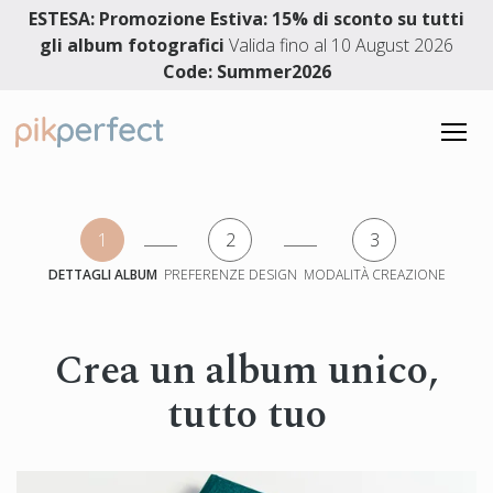
ESTESA: Promozione Estiva: 15% di sconto su tutti
gli album fotografici
Valida fino al 10 August 2026
Code: Summer2026
LIBRI FOTOGRAFICI
1
2
3
Libri fotografici
ALBUM DI NOZZE
DETTAGLI ALBUM
PREFERENZE DESIGN
MODALITÀ CREAZIONE
Fotolibri con copertina rigida
Album di nozze
SERVIZIO DI DESIGN
Album di foto Layflat
Album fotografico di matrimonio piatta Premium
Album premium ad apertura piatta
Crea un album unico,
Album fotografico matrimonio layflat
4.91 Valutazione
Libri della memoria
tutto tuo
3861 recensioni
Fotolibro matrimonio
Fotolibri per bambini
Libro degli invitati al matrimonio
Fotolibro di viaggio
Italiano
Album fotografico di famiglia