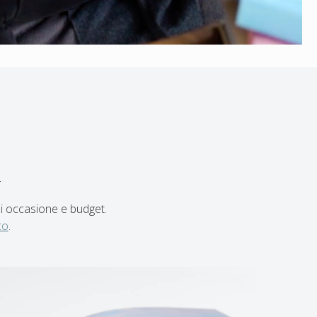
i
ni occasione e budget.
co
.