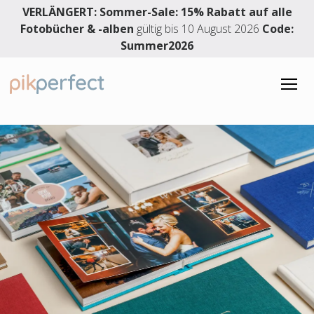
VERLÄNGERT: Sommer-Sale: 15% Rabatt auf alle
Fotobücher & -alben
gültig bis 10 August 2026
Code:
Summer2026
FOTOBUCH
Fotobuch
HOCHZEITSALBUM
Hardcover-Fotobuch
Hochzeitsalbum
DESIGNSERVICE
Layflat-Fotobuch
Premiumhochzeitsalbum
Premium-Layflatalbum
Hochzeitslayflatfotobuch
4.91 Sterne
Momente zum Erinnern
3861 Bewertungen
Hochzeitsfotobuch
Babyfotoalbum
Hochzeitsgästebuch
Urlaubsfotobuch
Deutsch
Familienfotoalbum