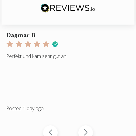
Dagmar B
S
Perfekt und kam sehr gut an
Wu
Posted 1 day ago
Po