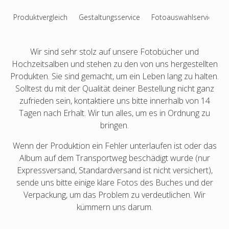
Verlobungsfotoalbum
Produktvergleich
Gestaltungsservice
Fotoauswahlservice
Hochzeitsgästebuch
Bar Mizwa & Bat Mizwa Fotoalbum
Wir sind sehr stolz auf unsere Fotobücher und
Quinceañera-Fotobuch
Hochzeitsalben und stehen zu den von uns hergestellten
Produkten. Sie sind gemacht, um ein Leben lang zu halten.
Fotobuch-Designservice
Solltest du mit der Qualität deiner Bestellung nicht ganz
zufrieden sein, kontaktiere uns bitte innerhalb von 14
Tagen nach Erhalt. Wir tun alles, um es in Ordnung zu
bringen.
Wenn der Produktion ein Fehler unterlaufen ist oder das
Album auf dem Transportweg beschädigt wurde (nur
Expressversand, Standardversand ist nicht versichert),
sende uns bitte einige klare Fotos des Buches und der
Verpackung, um das Problem zu verdeutlichen. Wir
kümmern uns darum.