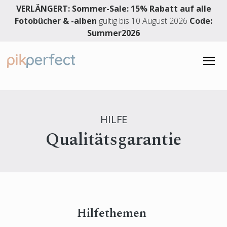
VERLÄNGERT: Sommer-Sale: 15% Rabatt auf alle
Fotobücher & -alben
gültig bis 10 August 2026
Code:
Summer2026
FOTOBUCH
Fotobuch
HOCHZEITSALBUM
HILFE
Hardcover-Fotobuch
Qualitätsgarantie
Hochzeitsalbum
DESIGNSERVICE
Layflat-Fotobuch
Premiumhochzeitsalbum
Premium-Layflatalbum
Hochzeitslayflatfotobuch
4.91 Sterne
Momente zum Erinnern
3861 Bewertungen
Hochzeitsfotobuch
Babyfotoalbum
Hochzeitsgästebuch
Hilfethemen
Urlaubsfotobuch
Deutsch
Familienfotoalbum