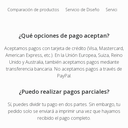
Álbum de Fotos de Compromiso
Comparación de productos
Servicio de Diseño
Servicio de 
Libro de firmas
Álbumes de Bar Mitzvá & Bat Mitzvá
¿Qué opciones de pago aceptan?
Libro de fotos Quinceañera
Photo Book Design Service
Aceptamos pagos con tarjeta de crédito (Visa, Mastercard,
American Express, etc.). En la Unión Europea, Suiza, Reino
Unido y Australia, también aceptamos pagos mediante
transferencia bancaria. No aceptamos pagos a través de
PayPal.
¿Puedo realizar pagos parciales?
Sí, puedes dividir tu pago en dos partes. Sin embargo, tu
pedido solo se enviará a imprimir una vez que hayamos
recibido el pago completo.