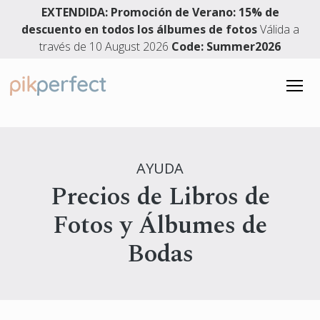
EXTENDIDA: Promoción de Verano: 15% de
descuento en todos los álbumes de fotos
Válida a
través de 10 August 2026
Code: Summer2026
LIBROS DE FOTOS
Libros de Fotos
ÁLBUMES DE BODA
AYUDA
Libros de fotos de tapa dura
Precios de Libros de
Álbumes de Boda
SERVICIO DE DISEÑO
Álbum de fotos LayFlat
Fotos y Álbumes de
Álbum de boda Premium plano
Álbum de apertura plana premium
Álbum de boda plano
Bodas
4.91 Valoración
Libros de memoria
3861 Reseñas
Libro de Fotos de Boda
Libros de fotos para bebés
Libro de firmas
Libros de Fotos de Viajes
Español
Álbumes de Fotos Familiares