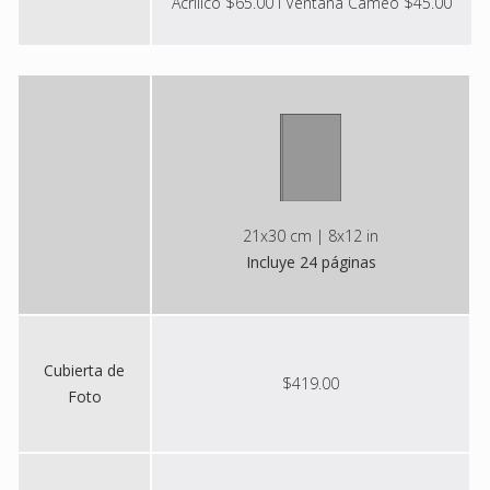
Acrílico $65.00 I Ventana Cameo $45.00
21x30 cm | 8x12 in
Incluye 24 páginas
Cubierta de
$419.00
Foto