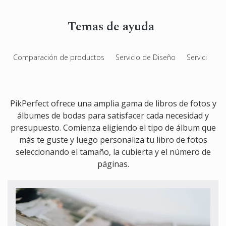
Álbum de Fotos de Compromiso
Temas de ayuda
Libro de firmas
Álbumes de Bar Mitzvá & Bat Mitzvá
Comparación de productos
Servicio de Diseño
Servicio de 
Libro de fotos Quinceañera
Photo Book Design Service
PikPerfect ofrece una amplia gama de libros de fotos y
álbumes de bodas para satisfacer cada necesidad y
presupuesto. Comienza eligiendo el tipo de álbum que
más te guste y luego personaliza tu libro de fotos
seleccionando el tamaño, la cubierta y el número de
páginas.